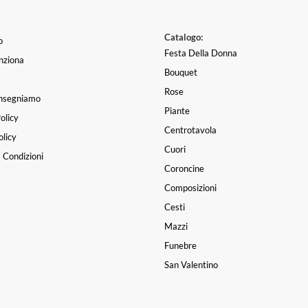
Catalogo:
o
Festa Della Donna
nziona
Bouquet
Rose
nsegniamo
Piante
olicy
Centrotavola
licy
Cuori
 Condizioni
Coroncine
Composizioni
Cesti
Mazzi
Funebre
San Valentino