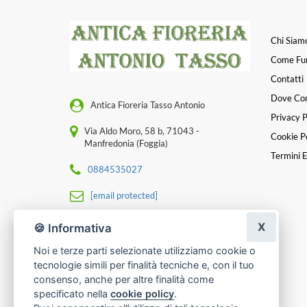
Chi Siam
Come Fu
Contatti
Dove Co
Antica Fioreria Tasso Antonio
Privacy P
Via Aldo Moro, 58 b, 71043 -
Cookie Po
Manfredonia (Foggia)
Termini E
0884535027
[email protected]
P. IVA 02148580711
X
🍪 Informativa
Noi e terze parti selezionate utilizziamo cookie o
tecnologie simili per finalità tecniche e, con il tuo
consenso, anche per altre finalità come
specificato nella
cookie policy
.