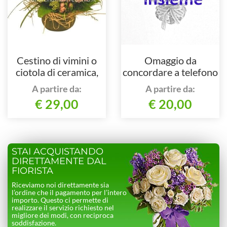
Cestino di vimini o
Omaggio da
ciotola di ceramica,
concordare a telefono
composto da rose e
al nostro numero
A partire da:
A partire da:
verde pregiato.
€ 29,00
€ 20,00
STAI ACQUISTANDO
DIRETTAMENTE DAL
FIORISTA
Riceviamo noi direttamente sia
l’ordine che il pagamento per l’intero
importo. Questo ci permette di
realizzare il servizio richiesto nel
migliore dei modi, con reciproca
soddisfazione.