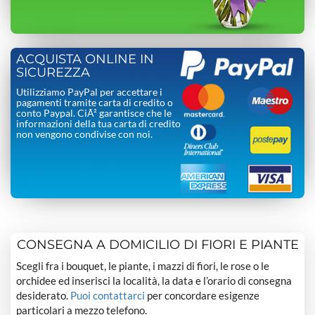
ACQUISTA ONLINE IN
SICUREZZA
Utilizziamo PayPal per accettare i
pagamenti tramite carta di credito o
conto Paypal. CiÃ² garantisce che le
informazioni della tua carta di credito
non vengono condivise con noi.
CONSEGNA A DOMICILIO DI FIORI E PIANTE
Scegli fra i bouquet, le piante, i mazzi di fiori, le rose o le
orchidee ed inserisci la località, la data e l’orario di consegna
desiderato.
Puoi contattarci
per concordare esigenze
particolari a mezzo telefono.