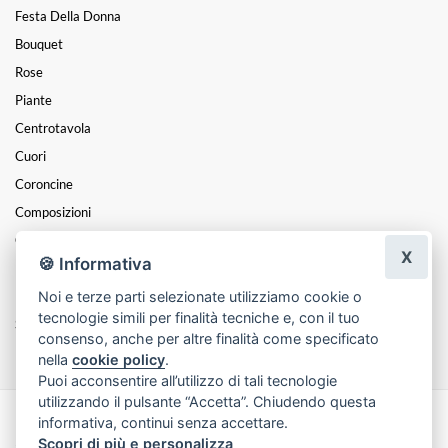
Festa Della Donna
Bouquet
Rose
Piante
Centrotavola
Cuori
Coroncine
Composizioni
Cesti
X
🍪 Informativa
Mazzi
Noi e terze parti selezionate utilizziamo cookie o
Funebre
tecnologie simili per finalità tecniche e, con il tuo
San Valentino
consenso, anche per altre finalità come specificato
nella
cookie policy
.
Puoi acconsentire all’utilizzo di tali tecnologie
utilizzando il pulsante “Accetta”. Chiudendo questa
informativa, continui senza accettare.
Made with
by
Infoser.it
-
Realizzazione Siti ecommerce per Fioristi
- ©
Scopri di più e personalizza