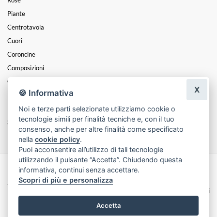
Rose
Piante
Centrotavola
Cuori
Coroncine
Composizioni
Cesti
X
🍪 Informativa
Mazzi
Noi e terze parti selezionate utilizziamo cookie o
Funebre
tecnologie simili per finalità tecniche e, con il tuo
San Valentino
consenso, anche per altre finalità come specificato
nella
cookie policy
.
Puoi acconsentire all’utilizzo di tali tecnologie
utilizzando il pulsante “Accetta”. Chiudendo questa
informativa, continui senza accettare.
Made with
by
Infoser.it
-
Realizzazione Siti ecommerce per Fioristi
- ©
Scopri di più e personalizza
2026
Privacy Policy
Cookie Policy
Termini e Condizioni
Accetta