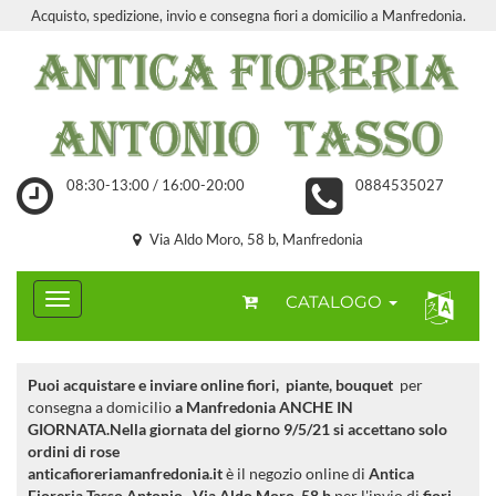
Acquisto, spedizione, invio e consegna fiori a domicilio a Manfredonia.
08:30-13:00 / 16:00-20:00
0884535027
Via Aldo Moro, 58 b, Manfredonia
CATALOGO
Puoi acquistare e inviare online fiori, piante, bouquet
per
consegna a domicilio
a Manfredonia ANCHE IN
GIORNATA.Nella giornata del giorno 9/5/21 si accettano solo
ordini di rose
anticafioreriamanfredonia.it
è il negozio online di
Antica
Fioreria Tasso Antonio
,
Via Aldo Moro, 58 b
per l'invio di
fiori