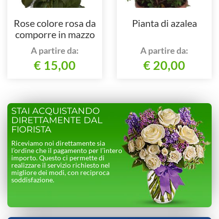
Rose colore rosa da
Pianta di azalea
comporre in mazzo
per numero di steli.
A partire da:
A partire da:
€ 15,00
€ 20,00
STAI ACQUISTANDO
DIRETTAMENTE DAL
FIORISTA
Riceviamo noi direttamente sia
l’ordine che il pagamento per l’intero
importo. Questo ci permette di
realizzare il servizio richiesto nel
migliore dei modi, con reciproca
soddisfazione.