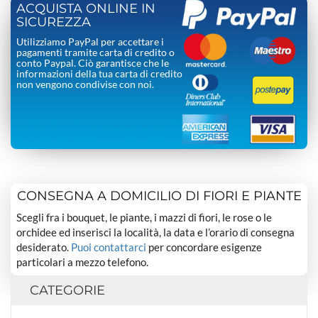
ACQUISTA ONLINE IN
SICUREZZA
Utilizziamo PayPal per accettare i
pagamenti tramite carta di credito o
conto Paypal. Ciò garantisce che le
informazioni della tua carta di credito
non vengono condivise con noi.
CONSEGNA A DOMICILIO DI FIORI E PIANTE
Scegli fra i bouquet, le piante, i mazzi di fiori, le rose o le
orchidee ed inserisci la località, la data e l’orario di consegna
desiderato.
Puoi contattarci
per concordare esigenze
particolari a mezzo telefono.
CATEGORIE