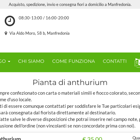
Acquisto, spedizione, invio e consegna fiori a domicilio a Manfredonia.
08:30-13:00 / 16:00-20:00
Via Aldo Moro, 58 b, Manfredonia
OGO
CHI SIAMO
COME FUNZIONA
CONTATTI
Pianta di anthurium
pre confezionato con carta o materiali simili e fiocco colorato, seco
ome d'uso locale.
ti di essere comunque contattati per soddisfare le Tue particolari esi
sarà consegnata dal fiorista direttamente al destinatario.
tte salve le diverse disposizioni che potrai inserire nel campo note,
usione dell'ordine (non vincolanti se non concordate prima con noi).
anthurium
Quan
€ 35,00