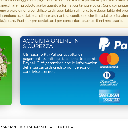
zione dell´omaggio ci impegniamo ad utilizzare fiori e piante di qualità e faremo t
rispecchiare il prodotto scelto quanto a forma, contenuti e colori. Sono comunq
 uno o più elementi per difficoltà di reperibilità sul mercato e deperibilità del pro
i intendono accettate dal cliente ordinante a condizione che il prodotto offra alm
tà/prezzo. Puoi sempre contattarci per concordare quanto ritieni necessario.
ACQUISTA ONLINE IN
SICUREZZA
Utilizziamo PayPal per accettare i
pagamenti tramite carta di credito o conto
Paypal. CiÃ² garantisce che le informazioni
della tua carta di credito non vengono
condivise con noi.
MICILIO DI FIORI E PIANTE