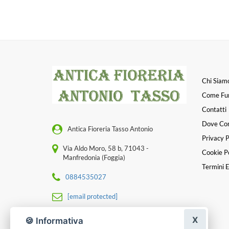
Chi Siam
Come Fu
Contatti
Dove Co
Antica Fioreria Tasso Antonio
Privacy P
Via Aldo Moro, 58 b, 71043 -
Cookie Po
Manfredonia (Foggia)
Termini E
0884535027
[email protected]
P. IVA 02148580711
X
🍪 Informativa