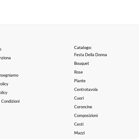
Catalogo:
o
Festa Della Donna
nziona
Bouquet
Rose
nsegniamo
Piante
olicy
Centrotavola
licy
Cuori
 Condizioni
Coroncine
Composizioni
Cesti
Mazzi