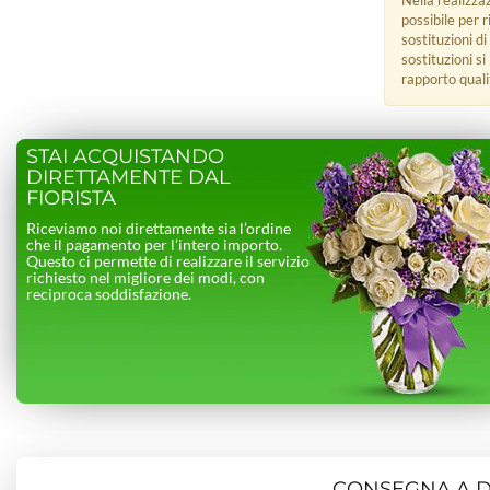
Nella realizza
possibile per 
sostituzioni di
sostituzioni s
rapporto quali
STAI ACQUISTANDO
DIRETTAMENTE DAL
FIORISTA
Riceviamo noi direttamente sia l’ordine
che il pagamento per l’intero importo.
Questo ci permette di realizzare il servizio
richiesto nel migliore dei modi, con
reciproca soddisfazione.
CONSEGNA A DO