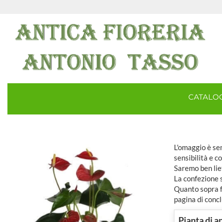
CATAL
L'omaggio è sem
sensibilità e c
Saremo ben lie
La confezione 
Quanto sopra fa
pagina di concl
Pianta di 